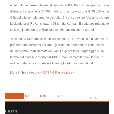
A seguito al terremoto del dicembre 2003, Bam fu in grande parte
distrutta. Il sisma fece 30.000 morti su una popolazione di 90.000 ed la
Cittadella fu completamente distrutta. Di conseguenza facciamo visitare
la cittadella di Rayan situata a 93 km da Kerman. È stata costruita nello
stesso stile di quello di Bam ma con dimensioni meno grandi.
A 30 km da Kerman, sullo stesso cammino, si trova la città di Mahan. Si
può fare una sosta per visitare il giardino di Shazdeh ed il mausoleo
del derviscio Shah Nematollah Vali. La gente fa pellegrinaggio sulla
tomba del derviscio morto nel 1431. Shah Nematollah Vali fondò un
ordine di dervisci al quale si affiliano gli ordini iraniani attuali.
More in this category:
« CASPIO
Pasargades »
Home
città
città
Bam
TOP
Link Utili