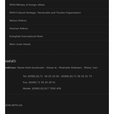
IRAN Ministry of foreign affairs
IRAN Cultural Heritage, Handcrafts and Tourism Organization
Mahan Airlines
Aseman Airlines
Esteghlal International Hotel
Mehr chain Hotels
contatti
indirizzo:
Alame Amini boulevard – Ahaar st.- Shahrake Golestan , Shiraz, Iran.
Tel: (0098) (0) 71 36 20 16 04 - (0098) (0) 71 36 20 31 73
Fax: (0098) 71 36 20 28 51
Mobile: (0098) (0) 917 7000 459
JOIN WITH US