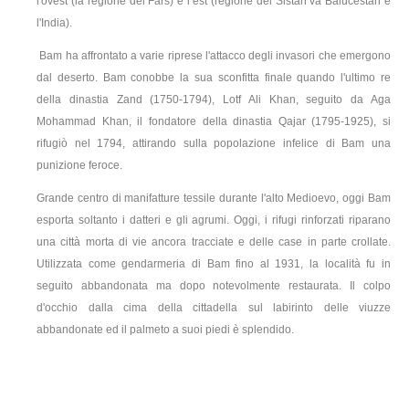
l'ovest (la regione del Fars) e l’est (regione del Sistan va Balucestan e
l'India).
Bam ha affrontato a varie riprese l'attacco degli invasori che emergono
dal deserto. Bam conobbe la sua sconfitta finale quando l'ultimo re
della dinastia Zand (1750-1794), Lotf Ali Khan, seguito da Aga
Mohammad Khan, il fondatore della dinastia Qajar (1795-1925), si
rifugiò nel 1794, attirando sulla popolazione infelice di Bam una
punizione feroce.
Grande centro di manifatture tessile durante l'alto Medioevo, oggi Bam
esporta soltanto i datteri e gli agrumi. Oggi, i rifugi rinforzati riparano
una città morta di vie ancora tracciate e delle case in parte crollate.
Utilizzata come gendarmeria di Bam fino al 1931, la località fu in
seguito abbandonata ma dopo notevolmente restaurata. Il colpo
d'occhio dalla cima della cittadella sul labirinto delle viuzze
abbandonate ed il palmeto a suoi piedi è splendido.