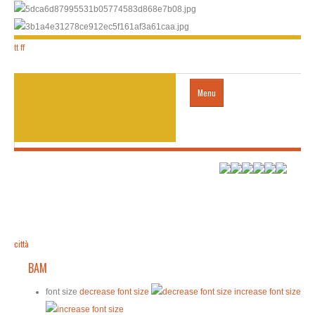
tt
ff
Menu
Home
città
trasporti
città
BAM
HOTEL
font size
decrease font size
increase font size
visto