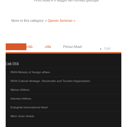
Firuz Abad è il seggio dei nomadi gashgai
More in this category:
« Qasvin
Semnan »
Home
città
città
Firouz Abad
TOP
Link Utili
IRAN Ministry of foreign affairs
IRAN Cultural Heritage, Handcrafts and Tourism Organization
Mahan Airlines
Aseman Airlines
Esteghlal International Hotel
Mehr chain Hotels