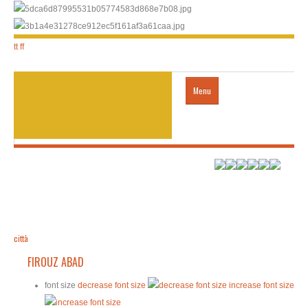
tt
ff
Menu
Home
città
trasporti
città
FIROUZ ABAD
HOTEL
font size
decrease font size
increase font size
visto