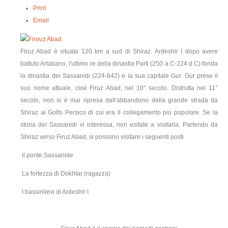
Print
contatti
Email
Firuz Abad è situata 120 km a sud di Shiraz. Ardeshir І dopo avere
battuto Artabano, l'ultimo re della dinastia Parti (250 a.C-224 d.C) fonda
la dinastia dei Sassanidi (224-642) e la sua capitale Gur. Gur prese il
suo nome attuale, cioè Firuz Abad, nel 10° secolo. Distrutta nel 11°
secolo, non si è mai ripresa dall'abbandono della grande strada da
Shiraz al Golfo Persico di cui era il collegamento più popolare. Se la
storia dei Sassanidi vi interessa, non esitate a visitarla. Partendo da
Shiraz verso Firuz Abad, si possono visitare i seguenti posti
il ponte Sassanide
La fortezza di Dokhtar (ragazza)
I bassirilievi di Ardeshir І