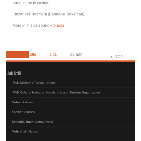
produzione di caviale.
Bazar dei Turcmeni (Bandar-e Torkaman)
More in this category:
« Shiraz
Home
città
città
gorgan
TOP
Link Utili
IRAN Ministry of foreign affairs
IRAN Cultural Heritage, Handcrafts and Tourism Organization
Mahan Airlines
Aseman Airlines
Esteghlal International Hotel
Mehr chain Hotels