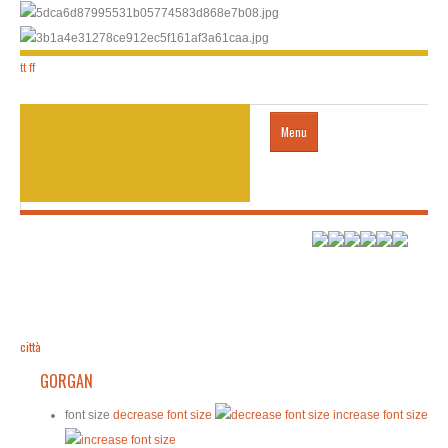
tt
ff
Menu
Home
città
trasporti
città
GORGAN
HOTEL
font size
decrease font size
increase font size
visto