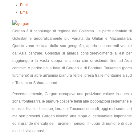
Print
contatti
Email
Gorgan è il capoluogo di regione del Golestan. La parte orientale di
Golestan è geograficamente più variata da Ghilan e Mazandaran.
Questa zona è stata, dalla sua geografia, aperta alle correnti venute
dall'Asia centrale. Golestan si allarga considerevolmente all'est per
raggiungere la vasta steppa turcmena che si estende fino ad Asia
centrale. A partire dalla baia di Gorgan e di Bandare Torkaman (porto
turcmeno) si apre un'ampia pianura fertile, presa tra le montagne a sud
e Torkaman-Sahara a nord.
Precedentemente, Gorgan occupava una posizione chiave in questa
zona frontiera tra le pianure costiere fertili alle popolazioni sedentarie e
queste distese di steppe, terra dei Turcmeni nomadi, oggi resi sedentari
ma ben presenti. Gorgan diventò una tappa di carovaniere importante
ed il grande mercato dei Turcmeni nomadi, il luogo di riunione di due
modi di vita opposti.