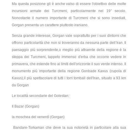
Ma questa posizione gli è anche valso di essere l'obiettivo delle molte
incursioni armate dei Turcmeni, particolarmente nel 19° secolo.
Nonostante il numero importante di Turcmeni che si sono insediati,
Gorgan presenta un carattere piuttosto iraniano.
Senza grande interesse, Gorgan vale soprattutto per i suoi dintorni che
offrono particolarità che non si troveranno da nessuna parte dell’Iran. Il
paesaggio più sorprendente,o meglio più attraente della regione è la
steppa dei Turcmeni, tappeto immenso d'erba che occorre vedere in
primavera, che estende fino ai limiti dell'orizzonte il suo verde intenso. Il
monumento più importante della regione Gonbade Kavus (cupola di
Kavus),il più spettacolare di tutti i torri tombali dell'Iran, situato a 93 km
da Gorgan
Le località secondarie del Golestan:
Il Bazar (Gorgan)
la moschea del venerdì (Gorgan)
Bandare-Torkaman che deve la sua notorietà in particolare alla sua