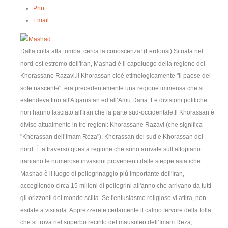
Print
contatti
Email
Dalla culla alla tomba, cerca la conoscenza! (Ferdousi) Situata nel
nord-est estremo dell'Iran, Mashad è il capoluogo della regione del
Khorassane Razavi.il Khorassan cioè etimologicamente "il paese del
sole nascente", era precedentemente una regione immensa che si
estendeva fino all'Afganistan ed all’Amu Daria. Le divisioni politiche
non hanno lasciato all'Iran che la parte sud-occidentale.Il Khorassan è
diviso attualmente in tre regioni: Khorassane Razavi (che significa
"Khorassan dell’Imam Reza"), Khorassan del sud e Khorassan del
nord. È attraverso questa regione che sono arrivate sull’altopiano
iraniano le numerose invasioni provenienti dalle steppe asiatiche.
Mashad è il luogo di pellegrinaggio più importante dell'Iran,
accogliendo circa 15 milioni di pellegrini all'anno che arrivano da tutti
gli orizzonti del mondo sciita. Se l'entusiasmo religioso vi attira, non
esitate a visitarla. Apprezzerete certamente il calmo fervore della folla
che si trova nel superbo recinto del mausoleo dell’Imam Reza,