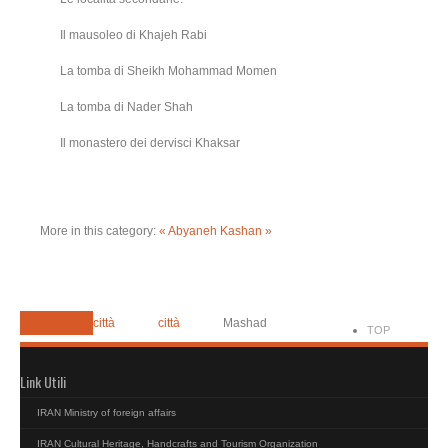
Il mausoleo di Khajeh Rabi
La tomba di Sheikh Mohammad Momen
La tomba di Nader Shah
Il monastero dei dervisci Khaksar
More in this category:
« Abyaneh
Kashan »
Home
città
città
Mashad
TOP
Link Utili
IRAN Ministry of foreign affairs
IRAN Cultural Heritage, Handcrafts and Tourism Organization