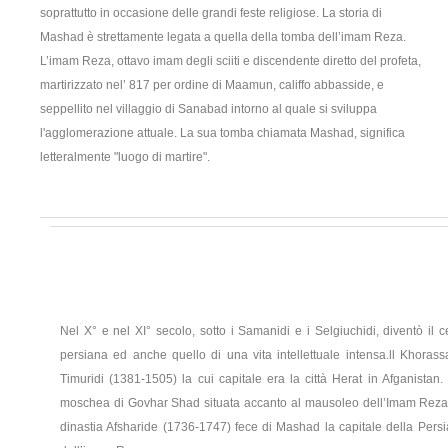
soprattutto in occasione delle grandi feste religiose. La storia di
Mashad è strettamente legata a quella della tomba dell’imam Reza.
L’imam Reza, ottavo imam degli sciiti e discendente diretto del profeta,
martirizzato nel’ 817 per ordine di Maamun, califfo abbasside, e
seppellito nel villaggio di Sanabad intorno al quale si sviluppa
l'agglomerazione attuale. La sua tomba chiamata Mashad, significa
letteralmente "luogo di martire".
Nel X° e nel XI° secolo, sotto i Samanidi e i Selgiuchidi, diventò il ce
persiana ed anche quello di una vita intellettuale intensa.ll Khorass
Timuridi (1381-1505) la cui capitale era la città Herat in Afganistan.
moschea di Govhar Shad situata accanto al mausoleo dell’Imam Reza. 
dinastia Afsharide (1736-1747) fece di Mashad la capitale della Per