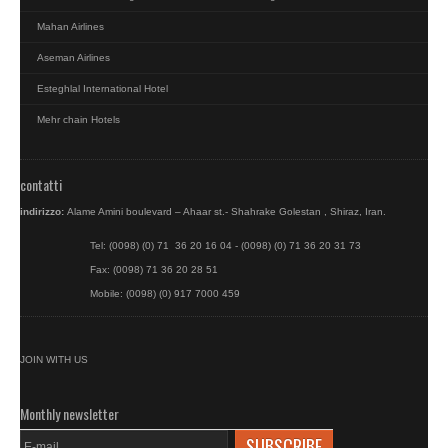
Mahan Airlines
Aseman Airlines
Esteghlal International Hotel
Mehr chain Hotels
contatti
indirizzo:
Alame Amini boulevard – Ahaar st.- Shahrake Golestan , Shiraz, Iran.
Tel: (0098) (0) 71 36 20 16 04 - (0098) (0) 71 36 20 31 73
Fax: (0098) 71 36 20 28 51
Mobile: (0098) (0) 917 7000 459
JOIN WITH US
Monthly newsletter