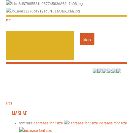
tt
ff
Menu
Home
città
trasporti
città
MASHAD
HOTEL
font size
decrease font size
increase font size
visto