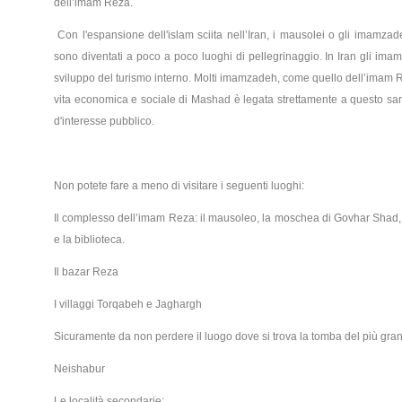
dell’imam Reza.
Con l'espansione dell'islam sciita nell’Iran, i mausolei o gli imamzad
sono diventati a poco a poco luoghi di pellegrinaggio. In Iran gli im
sviluppo del turismo interno. Molti imamzadeh, come quello dell’imam Rez
vita economica e sociale di Mashad è legata strettamente a questo sant
d'interesse pubblico.
Non potete fare a meno di visitare i seguenti luoghi:
Il complesso dell’imam Reza:
il mausoleo, la moschea di Govhar Shad, il
e la biblioteca.
Il bazar Reza
I villaggi Torqabeh e Jaghargh
Sicuramente da non perdere il luogo dove si trova la tomba del più gran
Neishabur
Le località secondarie: