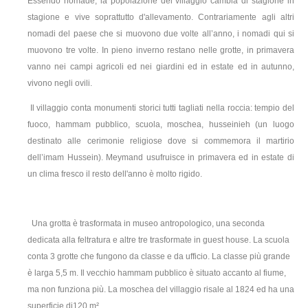
Essendo nomade, la popolazione del villaggio cambia di stagione in
stagione e vive soprattutto d'allevamento. Contrariamente agli altri
nomadi del paese che si muovono due volte all’anno, i nomadi qui si
muovono tre volte. In pieno inverno restano nelle grotte, in primavera
vanno nei campi agricoli ed nei giardini ed in estate ed in autunno,
vivono negli ovili.
Il villaggio conta monumenti storici tutti tagliati nella roccia: tempio del
fuoco, hammam pubblico, scuola, moschea, husseinieh (un luogo
destinato alle cerimonie religiose dove si commemora il martirio
dell’imam Hussein). Meymand usufruisce in primavera ed in estate di
un clima fresco il resto dell'anno è molto rigido.
Una grotta è trasformata in museo antropologico, una seconda
dedicata alla feltratura e altre tre trasformate in guest house. La scuola
conta 3 grotte che fungono da classe e da ufficio. La classe più grande
è larga 5,5 m. Il vecchio hammam pubblico è situato accanto al fiume,
ma non funziona più. La moschea del villaggio risale al 1824 ed ha una
superficie di120 m² .