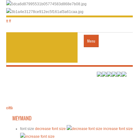
tt
ff
Menu
Home
città
trasporti
città
MEYMAND
HOTEL
font size
decrease font size
increase font size
visto