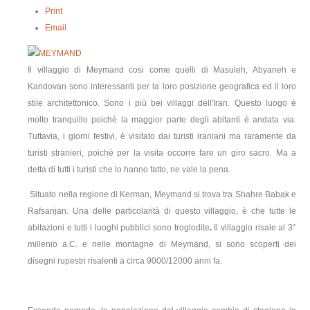
Print
contatti
Email
Il villaggio di Meymand cosi come quelli di Masuleh, Abyaneh e
Kandovan sono interessanti per la loro posizione geografica ed il loro
stile architettonico. Sono i più bei villaggi dell'Iran. Questo luogo è
molto tranquillo poiché la maggior parte degli abitanti è andata via.
Tuttavia, i giorni festivi, è visitato dai turisti iraniani ma raramente da
turisti stranieri, poiché per la visita occorre fare un giro sacro. Ma a
detta di tutti i turisti che lo hanno fatto, ne vale la pena.
Situato nella regione di Kerman, Meymand si trova tra Shahre Babak e
Rafsanjan. Una delle particolarità di questo villaggio, è che tutte le
abitazioni e tutti i luoghi pubblici sono troglodite
.
Il villaggio risale al 3°
millenio a.C. e nelle montagne di Meymand, si sono scoperti dei
disegni rupestri risalenti a circa 9000/12000 anni fa.